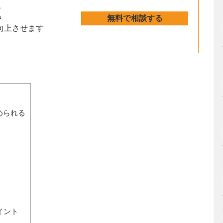
速
無料で相談する
向上させます
められる
イント