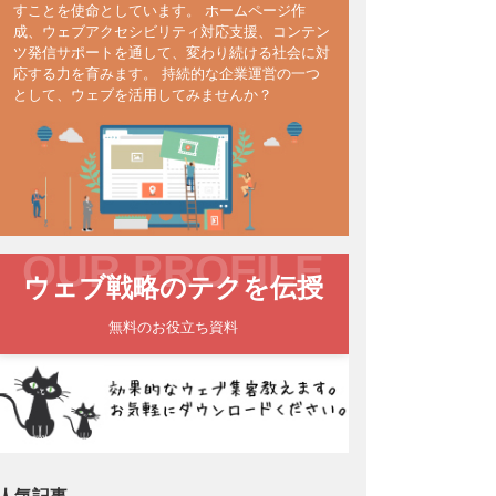
すことを使命としています。 ホームページ作
成、ウェブアクセシビリティ対応支援、コンテン
ツ発信サポートを通して、変わり続ける社会に対
応する力を育みます。 持続的な企業運営の一つ
として、ウェブを活用してみませんか？
OUR PROFILE
ウェブ戦略のテクを伝授
無料のお役立ち資料