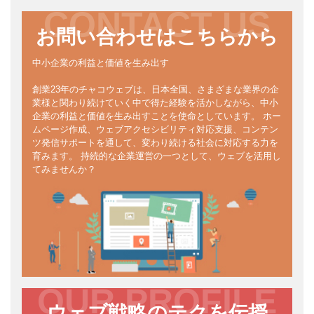
CONTACT US
お問い合わせはこちらから
中小企業の利益と価値を生み出す
創業23年のチャコウェブは、日本全国、さまざまな業界の企
業様と関わり続けていく中で得た経験を活かしながら、中小
企業の利益と価値を生み出すことを使命としています。 ホー
ムページ作成、ウェブアクセシビリティ対応支援、コンテン
ツ発信サポートを通して、変わり続ける社会に対応する力を
育みます。 持続的な企業運営の一つとして、ウェブを活用し
てみませんか？
OUR PROFILE
ウェブ戦略のテクを伝授