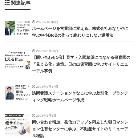
関連記事
2025年10月6日
ホームページを営業部に変える。株式会社みなとやに
学ぶ中小BtoBの作って終わりにしない運用法
2025年8月25日
【問い合わせ5倍】見学・入園希望につながる保育園の
「見える化」施策。日の出保育園に学ぶサイトリニュ
ーアル事例
2025年8月17日
訪問看護ステーションきなこに学ぶ差別化、ブランデ
ィング戦略ホームページ作成
2025年8月3日
問い合わせ増加、発信力アップを両立した朝日マンシ
ョン住替センターに学ぶ、不動産サイトのリニューア
ル秘話