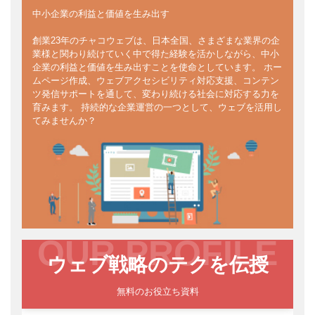
中小企業の利益と価値を生み出す
創業23年のチャコウェブは、日本全国、さまざまな業界の企
業様と関わり続けていく中で得た経験を活かしながら、中小
企業の利益と価値を生み出すことを使命としています。 ホー
ムページ作成、ウェブアクセシビリティ対応支援、コンテン
ツ発信サポートを通して、変わり続ける社会に対応する力を
育みます。 持続的な企業運営の一つとして、ウェブを活用し
てみませんか？
OUR PROFILE
ウェブ戦略のテクを伝授
無料のお役立ち資料