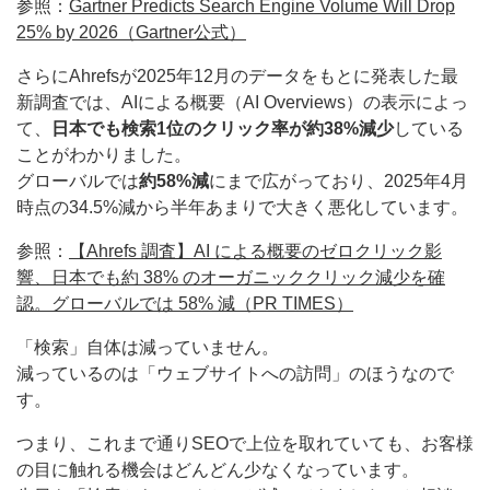
参照：
Gartner Predicts Search Engine Volume Will Drop
25% by 2026（Gartner公式）
さらにAhrefsが2025年12月のデータをもとに発表した最
新調査では、AIによる概要（AI Overviews）の表示によっ
て、
日本でも検索1位のクリック率が約38%減少
している
ことがわかりました。
グローバルでは
約58%減
にまで広がっており、2025年4月
時点の34.5%減から半年あまりで大きく悪化しています。
参照：
【Ahrefs 調査】AI による概要のゼロクリック影
響、日本でも約 38% のオーガニッククリック減少を確
認。グローバルでは 58% 減（PR TIMES）
「検索」自体は減っていません。
減っているのは「ウェブサイトへの訪問」のほうなので
す。
つまり、これまで通りSEOで上位を取れていても、お客様
の目に触れる機会はどんどん少なくなっています。