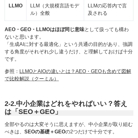
LLMO
LLM（大規模言語モデ
LLMの応答内で言
ル）全般
及される
AEO・GEO・LLMOはほぼ同じ意味
として扱っても構わ
ないと思います。
「生成AIに対する最適化」という共通の目的があり、強調
する角度がそれぞれ少し違うだけ、と理解しておけば十分
です。
参照：
LLMOとAIOの違いとは？AEO・GEOも含めて図解
で比較解説（クーミル）
2-2.中小企業はどれをやればいい？答え
は「SEO＋GEO」
全部やるのは大変そうに思えますが、中小企業が取り組む
べきは、
SEOの基礎＋GEO
の2つだけで十分です。