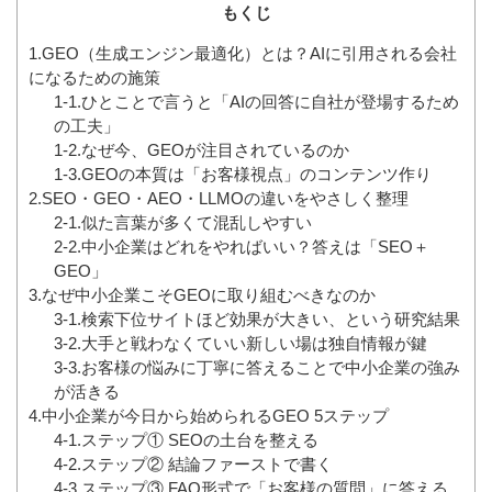
もくじ
1.GEO（生成エンジン最適化）とは？AIに引用される会社
になるための施策
1-1.ひとことで言うと「AIの回答に自社が登場するため
の工夫」
1-2.なぜ今、GEOが注目されているのか
1-3.GEOの本質は「お客様視点」のコンテンツ作り
2.SEO・GEO・AEO・LLMOの違いをやさしく整理
2-1.似た言葉が多くて混乱しやすい
2-2.中小企業はどれをやればいい？答えは「SEO＋
GEO」
3.なぜ中小企業こそGEOに取り組むべきなのか
3-1.検索下位サイトほど効果が大きい、という研究結果
3-2.大手と戦わなくていい新しい場は独自情報が鍵
3-3.お客様の悩みに丁寧に答えることで中小企業の強み
が活きる
4.中小企業が今日から始められるGEO 5ステップ
4-1.ステップ① SEOの土台を整える
4-2.ステップ② 結論ファーストで書く
4-3.ステップ③ FAQ形式で「お客様の質問」に答える