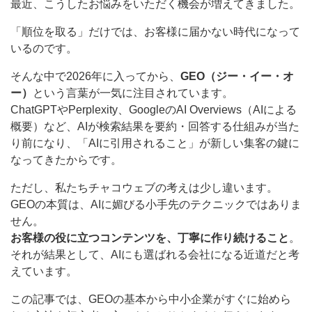
最近、こうしたお悩みをいただく機会が増えてきました。
「順位を取る」だけでは、お客様に届かない時代になって
いるのです。
そんな中で2026年に入ってから、
GEO（ジー・イー・オ
ー）
という言葉が一気に注目されています。
ChatGPTやPerplexity、GoogleのAI Overviews（AIによる
概要）など、AIが検索結果を要約・回答する仕組みが当た
り前になり、「AIに引用されること」が新しい集客の鍵に
なってきたからです。
ただし、私たちチャコウェブの考えは少し違います。
GEOの本質は、AIに媚びる小手先のテクニックではありま
せん。
お客様の役に立つコンテンツを、丁寧に作り続けること
。
それが結果として、AIにも選ばれる会社になる近道だと考
えています。
この記事では、GEOの基本から中小企業がすぐに始めら