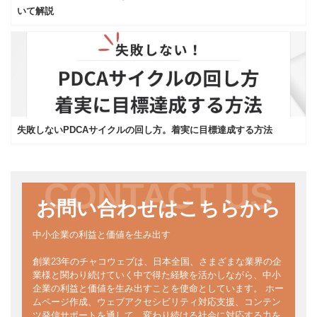
いて解説
失敗しないPDCAサイクルの回し方。着実に目標達成する方法
CONTACT US
お問い合わせはこちらから
中小企業の利益と価値を生み出す
創業23年のチャコウェブは、日本全国、さまざまな業界の企
業様と関わり続けていく中で得た経験を活かしながら、中小
企業の利益と価値を生み出すことを使命としています。 ホー
ムページ作成、ウェブアクセシビリティ対応支援、コンテン
ツ発信サポートを通して、変わり続ける社会に対応する力を