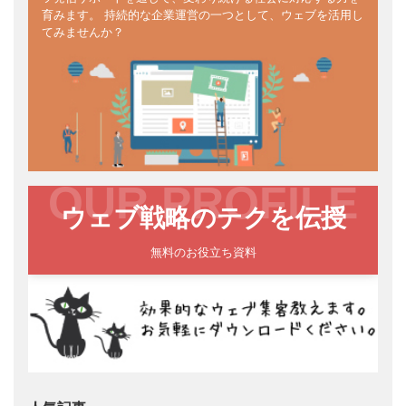
育みます。 持続的な企業運営の一つとして、ウェブを活用し
てみませんか？
OUR PROFILE
ウェブ戦略のテクを伝授
無料のお役立ち資料