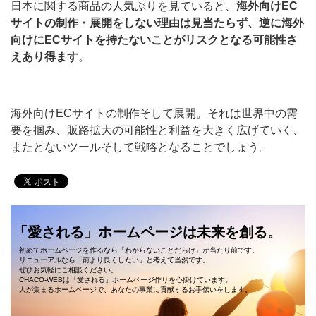
日本に関する商品の人気ぶりを見ていると、
海外向けEC
サイトの制作・展開をしない理由は見当たらず、逆に海外
向けにECサイトを持たないことがリスクとなる可能性さ
えあり得ます
。
海外向けECサイトの制作そして展開。それは世界中の需
要を掴み、販路拡大の可能性と利益を大きく広げていく、
またとないツールそして戦略となることでしょう。
「愛される」ホームページは未来を創る。
初めてホームページを作るなら「わからないことだらけ」が当たり前です。
リニューアルなら「前より良くしたい」と考えて当然です。
ぜひお気軽にご相談ください。
CHACO-WEBは「愛される」ホームページ作りを心掛けています。
人が集まるホームページで、あなたの事業に貢献するお手伝いをします。