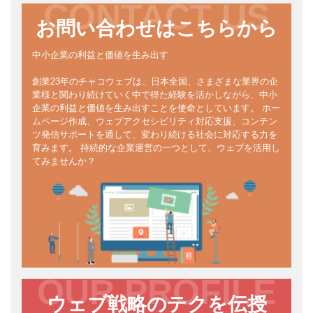
CONTACT US
お問い合わせはこちらから
中小企業の利益と価値を生み出す
創業23年のチャコウェブは、日本全国、さまざまな業界の企
業様と関わり続けていく中で得た経験を活かしながら、中小
企業の利益と価値を生み出すことを使命としています。 ホー
ムページ作成、ウェブアクセシビリティ対応支援、コンテン
ツ発信サポートを通して、変わり続ける社会に対応する力を
育みます。 持続的な企業運営の一つとして、ウェブを活用し
てみませんか？
OUR PROFILE
ウェブ戦略のテクを伝授