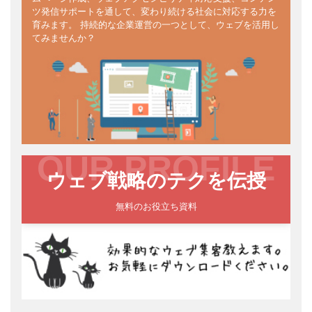
ツ発信サポートを通して、変わり続ける社会に対応する力を
育みます。 持続的な企業運営の一つとして、ウェブを活用し
てみませんか？
OUR PROFILE
ウェブ戦略のテクを伝授
無料のお役立ち資料