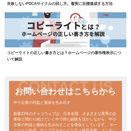
失敗しないPDCAサイクルの回し方。着実に目標達成する方法
コピーライトの正しい書き方とは？ホームページの著作権表示につ
いて解説
CONTACT US
お問い合わせはこちらから
中小企業の利益と価値を生み出す
創業23年のチャコウェブは、日本全国、さまざまな業界の企
業様と関わり続けていく中で得た経験を活かしながら、中小
企業の利益と価値を生み出すことを使命としています。 ホー
ムページ作成、ウェブアクセシビリティ対応支援、コンテン