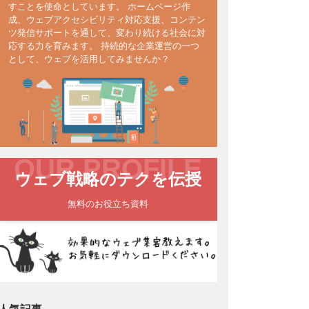
すことを使命としています。 ホームページ作
成、ウェブアクセシビリティ対応支援、コンテン
ツ発信サポートを通して、変わり続ける社会に対
応する力を育みます。 持続的な企業運営の一つ
として、ウェブを活用してみませんか？
OUR PROFILE
ウェブ戦略のテクを伝授
無料のお役立ち資料